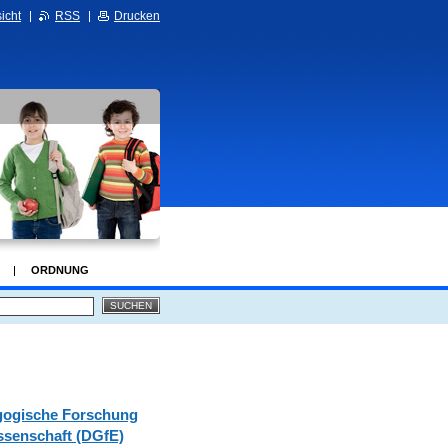
icht
RSS
Drucken
ORDNUNG
gogische Forschung
ssenschaft (DGfE)