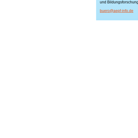
und Bildungsforschun
buero@ae
pf-info.
de