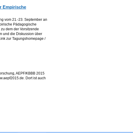
r Empirische
ng vom 21.-23. September an
Empirische Pädagogische
 zu dem der Vorsitzende
um und die Diskussion über
 Link zur Tagungshomepage /
sforschung, AEPF/KBBB 2015
w.aepf2015.de. Dort ist auch