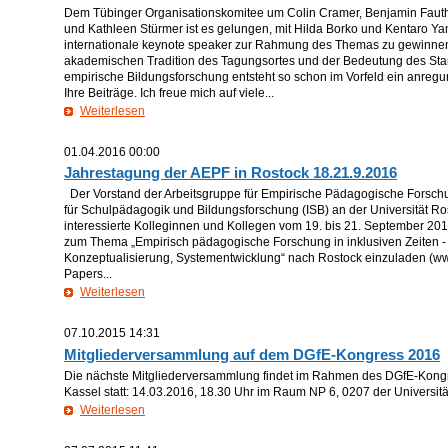
Dem Tübinger Organisationskomitee um Colin Cramer, Benjamin Faut
und Kathleen Stürmer ist es gelungen, mit Hilda Borko und Kentaro 
internationale keynote speaker zur Rahmung des Themas zu gewinne
akademischen Tradition des Tagungsortes und der Bedeutung des Stan
empirische Bildungsforschung entsteht so schon im Vorfeld ein anregu
Ihre Beiträge. Ich freue mich auf viele...
Weiterlesen
01.04.2016 00:00
Jahrestagung der AEPF in Rostock 18.21.9.2016
Der Vorstand der Arbeitsgruppe für Empirische Pädagogische Forschu
für Schulpädagogik und Bildungsforschung (ISB) an der Universität Ros
interessierte Kolleginnen und Kollegen vom 19. bis 21. September 20
zum Thema „Empirisch pädagogische Forschung in inklusiven Zeiten - 
Konzeptualisierung, Systementwicklung“ nach Rostock einzuladen (ww
Papers...
Weiterlesen
07.10.2015 14:31
Mitgliederversammlung auf dem DGfE-Kongress 2016
Die nächste Mitgliederversammlung findet im Rahmen des DGfE-Kongr
Kassel statt: 14.03.2016, 18.30 Uhr im Raum NP 6, 0207 der Universit
Weiterlesen