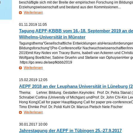
g
beschäftigte sich mit der Breite der empirischen Forschung im Bildungs
Erziehungswissenschaft und bestand aus den Kommissionen...
Weiterlesen
01.11.2019 11:05
Tagung AEPF-KBBB vom 16.-18. September 2019 an der
Wilhelms-Universität in Münster
Tagungsthema"Gesellschaftliche Entwicklungen alsHerausforderungen
Bildungsforschung"(Pre-Conferencefür Nachwuchswissenschaftler/in
2019)mit Key-Notes von Tracey Burns, Isabell van Ackeren und Christ
Wolfgang Boettcher, Sabine Gruehn und Stefanie van OphuysenHier ge
https://go.wwu.de/aepfkbbb2019
Weiterlesen
15.02.2019 12:05
AEPF 2018 an der Leuphana Universität in Lüneburg (2
Thema: Lehrer. Bildung. Gestalten.Keynotes: Prof. Dr. Petra Stanat (IQ
Schnabel Cortina (University of Michgan) undProf. Dr. John Chi-Kin Le
Hong Kong)Call for paper Haupttagung Call for paper pre-conferenceOr
Timo Ehmke Prof. Dr. Poldi Kuhl Dr. Marcus Pietsch Nele Fischer
Weiterlesen
30.01.2017 10:00
Jahrestagung der AEPF in Tübingen 25.-27.9.2017