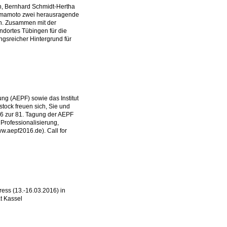
h, Bernhard Schmidt-Hertha
Yamamoto zwei herausragende
n. Zusammen mit der
dortes Tübingen für die
ngsreicher Hintergrund für
ng (AEPF) sowie das Institut
tock freuen sich, Sie und
16 zur 81. Tagung der AEPF
Professionalisierung,
w.aepf2016.de). Call for
ess (13.-16.03.2016) in
ät Kassel