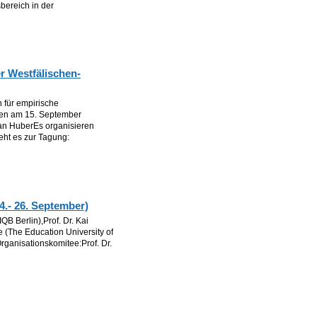
bereich in der
 Westfälischen-
 für empirische
nen am 15. September
ian HuberEs organisieren
ht es zur Tagung:
4.- 26. September)
B Berlin),Prof. Dr. Kai
e (The Education University of
ganisationskomitee:Prof. Dr.