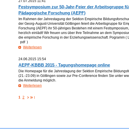
27.07.2015 11:41
Festsymposium zur 50-Jahr-Feier der Arbeitsgruppe fü
Pädagogische Forschung (AEPF)
Im Rahmen der Jahrestagung der Sektion Empirische Bildungsforschu
der Georg-August-Universität Göttingen feiert die Arbeitsgruppe für 
Forschung (AEPF) ihr 50-jähriges Bestehen mit einem Festsymposium,
herzlich einlädt! Wir freuen uns über Ihre Teilnahme an dem Symposi
die empirische Forschung in der Erziehungswissenschaft. Pogramm (
pdf )
Weiterlesen
24.06.2015 15:54
AEPF-KBBB 2015 - Tagungshomepage online
Die Homepage für die Jahrestagung der Sektion Empirische Bildung
(21.-23.09) in Göttingen sowie zur Pre-Conference finden Sie unter ww
die Anmeldung möglich.
Weiterlesen
1
2