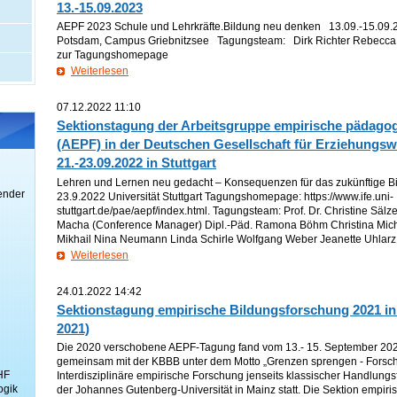
13.-15.09.2023
AEPF 2023 Schule und Lehrkräfte.Bildung neu denken 13.09.-15.09.20
Potsdam, Campus Griebnitzsee Tagungsteam: Dirk Richter Rebecca
zur Tagungshomepage
Weiterlesen
07.12.2022 11:10
Sektionstagung der Arbeitsgruppe empirische pädago
(AEPF) in der Deutschen Gesellschaft für Erziehungsw
21.-23.09.2022 in Stuttgart
Lehren und Lernen neu gedacht – Konsequenzen für das zukünftige B
ender
23.9.2022 Universität Stuttgart Tagungshomepage: https://www.ife.uni-
stuttgart.de/pae/aepf/index.html. Tagungsteam: Prof. Dr. Christine Sälz
Macha (Conference Manager) Dipl.-Päd. Ramona Böhm Christina Mich
Mikhail Nina Neumann Linda Schirle Wolfgang Weber Jeanette Uhlar
Weiterlesen
24.01.2022 14:42
Sektionstagung empirische Bildungsforschung 2021 in 
2021)
Die 2020 verschobene AEPF-Tagung fand vom 13.- 15. September 202
gemeinsam mit der KBBB unter dem Motto „Grenzen sprengen - Forsc
HF
Interdisziplinäre empirische Forschung jenseits klassischer Handlungsf
ogik
der Johannes Gutenberg-Universität in Mainz statt. Die Sektion empir