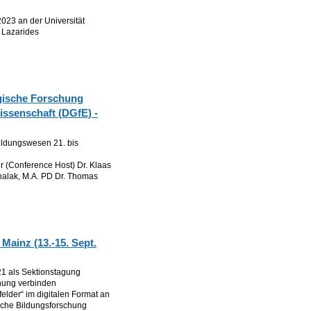
23 an der Universität
 Lazarides
gische Forschung
issenschaft (DGfE) -
ildungswesen 21. bis
er (Conference Host) Dr. Klaas
alak, M.A. PD Dr. Thomas
z
Mainz (13.-15. Sept.
1 als Sektionstagung
hung verbinden
elder“ im digitalen Format an
ische Bildungsforschung