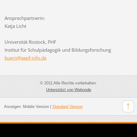
Ansprechpartnerin:
Katja Licht
Universität Rostock, PHF
Institut für Schulpädagogik und Bildungsforschung
buero@ae
pf-info.
de
© 2011 Alle Rechte vorbehalten.
Unterstützt von Webnode
Anzeigen:
Mobile Version
|
Standard Version